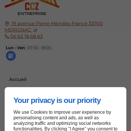
19 avenue Pierre Mendès-France
33700
MERIGNAC
06 62 18 68 63
Lun - Ven
: 07:30 - 18:00
Accueil
Contactez-nous
Mentions légales
Your privacy is our priority
Plan du site
We use Cookies to improve user experience by
personalising content and ads, as well as
analyzing traffic and optimizing social networks
functionalities. By clicking "I Agree" you consent to