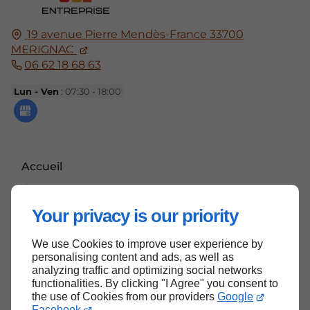
19 avenue Pierre Mendès-France
33700
MERIGNAC
06 62 18 68 63
Lun - Ven
: 07:30 - 18:00
Accueil
Contactez-nous
Mentions légales
Your privacy is our priority
Plan du site
We use Cookies to improve user experience by
personalising content and ads, as well as
analyzing traffic and optimizing social networks
functionalities. By clicking "I Agree" you consent to
Haut de page
the use of Cookies from our providers
Google
Facebook
.