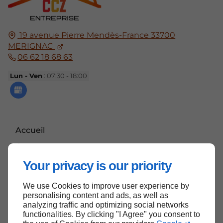
19 avenue Pierre Mendès-France
33700
MERIGNAC
06 62 18 68 63
Lun - Ven
: 07:30 - 18:00
Accueil
Contactez-nous
Mentions légales
Your privacy is our priority
Plan du site
We use Cookies to improve user experience by
personalising content and ads, as well as
analyzing traffic and optimizing social networks
functionalities. By clicking "I Agree" you consent to
Haut de page